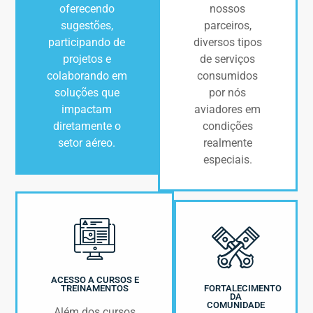
oferecendo
nossos
sugestões,
parceiros,
participando de
diversos tipos
projetos e
de serviços
colaborando em
consumidos
soluções que
por nós
impactam
aviadores em
diretamente o
condições
setor aéreo.
realmente
especiais.
ACESSO A CURSOS E
FORTALECIMENTO
TREINAMENTOS
DA
COMUNIDADE
Além dos cursos