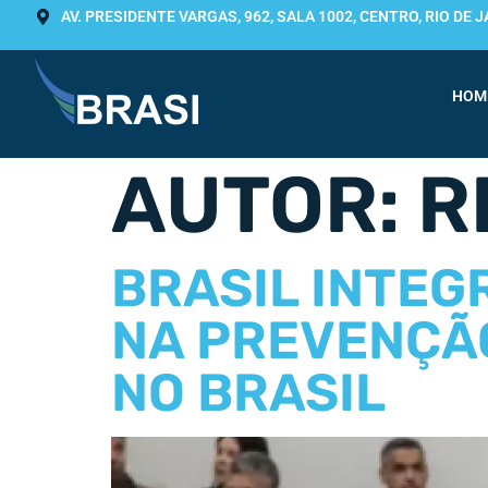
AV. PRESIDENTE VARGAS, 962, SALA 1002, CENTRO, RIO DE J
HOM
AUTOR:
R
BRASIL INTEG
NA PREVENÇÃ
NO BRASIL