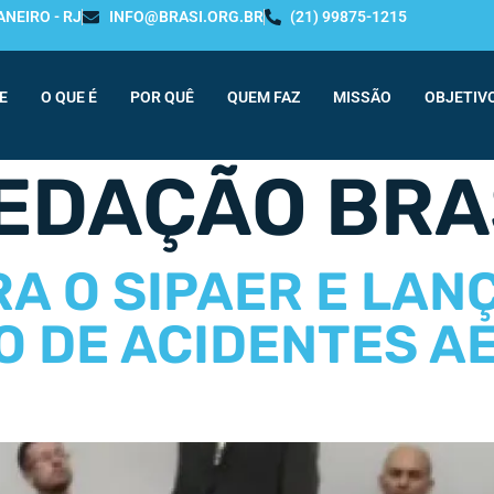
ANEIRO - RJ
INFO@BRASI.ORG.BR
(21) 99875-1215
E
O QUE É
POR QUÊ
QUEM FAZ
MISSÃO
OBJETIV
EDAÇÃO BRA
RA O SIPAER E LAN
O DE ACIDENTES A